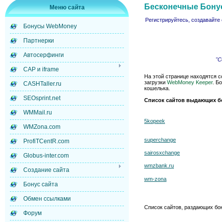
Бесконечные Бон
Меню сайта
Регистрируйтесь, создавайте 
Бонусы WebMoney
Партнерки
Автосерфинги
"С
САР и iframe
На этой странице находятся с
загрузки
WebMoney Keeper
. Б
CASHTaller.ru
кошелька.
SEOsprint.net
Список сайтов выдающих б
WMMail.ru
5kopeek
WMZona.com
superchange
ProfiTCentR.com
sairosxchange
Globus-inter.com
wmzbank.ru
Создание сайта
wm-zona
Бонус сайта
Обмен ссылками
Список сайтов, раздающих б
Форум