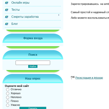
Онлайн игры
Зарегестрировавшись на wm
Тесты
Самый простой и надежный спо
Cекреты заработка
Либо можете воспользоваться
Блог
Форма входа
Поиск
Регистрация в jetswap
Наш опрос
Оцените мой сайт
Отлично
Хорошо
Неплохо
Плохо
Ужасно